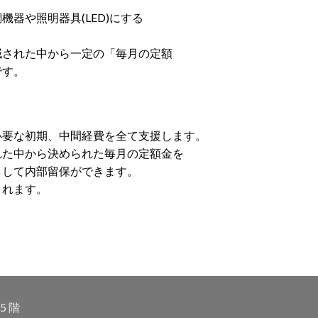
器や照明器具(LED)にする
減された中から一定の「毎月の定額
です。
必要な初期、中間経費を全て支援します。
れた中から決められた毎月の定額金を
として内部留保ができます。
されます。
5 階